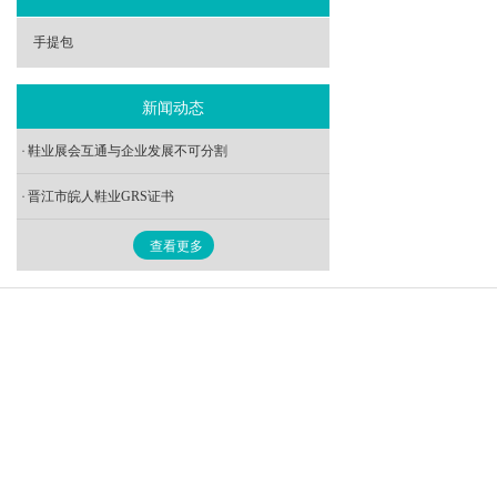
- 最新花园鞋
手提包
新闻动态
鞋业展会互通与企业发展不可分割
晋江市皖人鞋业GRS证书
查看更多