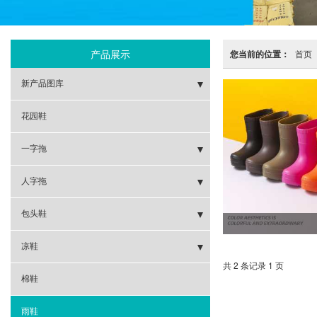
产品展示
您当前的位置：
首页
新产品图库
- 休闲运动鞋
花园鞋
- 最新雨靴
一字拖
- 最新棉鞋
- 成型系列
人字拖
- 最新凉鞋
- 贴合系列
- 成型系列
包头鞋
- 最新包头鞋
- 组合系列
- 贴合系列
- 成型系列
凉鞋
共 2 条记录 1 页
- 最新人字拖
- 组合系列
- 贴合系列
- 成型系列
棉鞋
- 最新一字拖
- 贴合系列
雨鞋