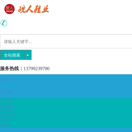
全站搜索
服务热线：
13799239700
首页
产品展示
产品图库
新花园鞋
新一字拖
新人字拖
新凉鞋
新雨靴