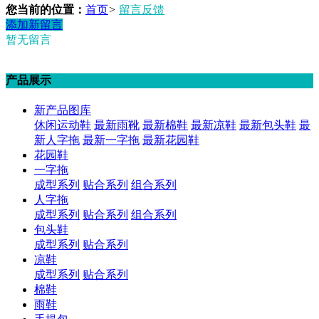
您当前的位置：
首页
>
留言反馈
添加新留言
暂无留言
产品展示
新产品图库
休闲运动鞋
最新雨靴
最新棉鞋
最新凉鞋
最新包头鞋
最
新人字拖
最新一字拖
最新花园鞋
花园鞋
一字拖
成型系列
贴合系列
组合系列
人字拖
成型系列
贴合系列
组合系列
包头鞋
成型系列
贴合系列
凉鞋
成型系列
贴合系列
棉鞋
雨鞋