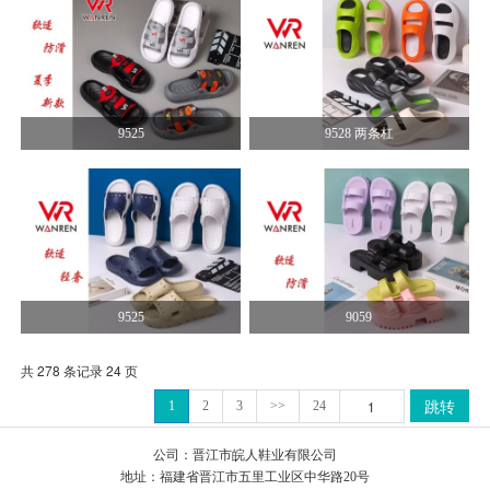
9525
9528 两条杠
9525
9059
共 278 条记录 24 页
跳转
1
2
3
>>
24
公司：晋江市皖人鞋业有限公司
地址：福建省晋江市五里工业区中华路20号